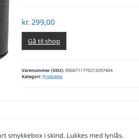
kr.
299,00
Gå til shop
Varenummer (SKU):
8906711770213297404
Kategori:
Produkter
rt smykkebox i skind. Lukkes med lynlås.